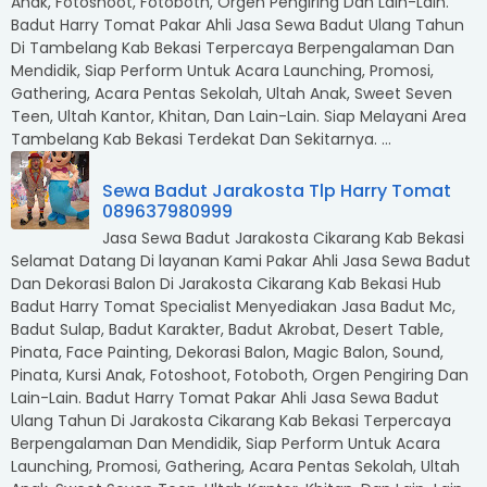
Anak, Fotoshoot, Fotoboth, Orgen Pengiring Dan Lain-Lain.
Badut Harry Tomat Pakar Ahli Jasa Sewa Badut Ulang Tahun
Di Tambelang Kab Bekasi Terpercaya Berpengalaman Dan
Mendidik, Siap Perform Untuk Acara Launching, Promosi,
Gathering, Acara Pentas Sekolah, Ultah Anak, Sweet Seven
Teen, Ultah Kantor, Khitan, Dan Lain-Lain. Siap Melayani Area
Tambelang Kab Bekasi Terdekat Dan Sekitarnya. ...
Sewa Badut Jarakosta Tlp Harry Tomat
089637980999
Jasa Sewa Badut Jarakosta Cikarang Kab Bekasi
Selamat Datang Di layanan Kami Pakar Ahli Jasa Sewa Badut
Dan Dekorasi Balon Di Jarakosta Cikarang Kab Bekasi Hub
Badut Harry Tomat Specialist Menyediakan Jasa Badut Mc,
Badut Sulap, Badut Karakter, Badut Akrobat, Desert Table,
Pinata, Face Painting, Dekorasi Balon, Magic Balon, Sound,
Pinata, Kursi Anak, Fotoshoot, Fotoboth, Orgen Pengiring Dan
Lain-Lain. Badut Harry Tomat Pakar Ahli Jasa Sewa Badut
Ulang Tahun Di Jarakosta Cikarang Kab Bekasi Terpercaya
Berpengalaman Dan Mendidik, Siap Perform Untuk Acara
Launching, Promosi, Gathering, Acara Pentas Sekolah, Ultah