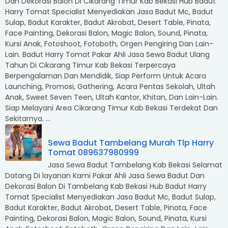
Dan Dekorasi Balon Di Cikarang Timur Kab Bekasi Hub Badut
Harry Tomat Specialist Menyediakan Jasa Badut Mc, Badut
Sulap, Badut Karakter, Badut Akrobat, Desert Table, Pinata,
Face Painting, Dekorasi Balon, Magic Balon, Sound, Pinata,
Kursi Anak, Fotoshoot, Fotoboth, Orgen Pengiring Dan Lain-
Lain. Badut Harry Tomat Pakar Ahli Jasa Sewa Badut Ulang
Tahun Di Cikarang Timur Kab Bekasi Terpercaya
Berpengalaman Dan Mendidik, Siap Perform Untuk Acara
Launching, Promosi, Gathering, Acara Pentas Sekolah, Ultah
Anak, Sweet Seven Teen, Ultah Kantor, Khitan, Dan Lain-Lain.
Siap Melayani Area Cikarang Timur Kab Bekasi Terdekat Dan
Sekitarnya. ...
Sewa Badut Tambelang Murah Tlp Harry
Tomat 089637980999
Jasa Sewa Badut Tambelang Kab Bekasi Selamat
Datang Di layanan Kami Pakar Ahli Jasa Sewa Badut Dan
Dekorasi Balon Di Tambelang Kab Bekasi Hub Badut Harry
Tomat Specialist Menyediakan Jasa Badut Mc, Badut Sulap,
Badut Karakter, Badut Akrobat, Desert Table, Pinata, Face
Painting, Dekorasi Balon, Magic Balon, Sound, Pinata, Kursi