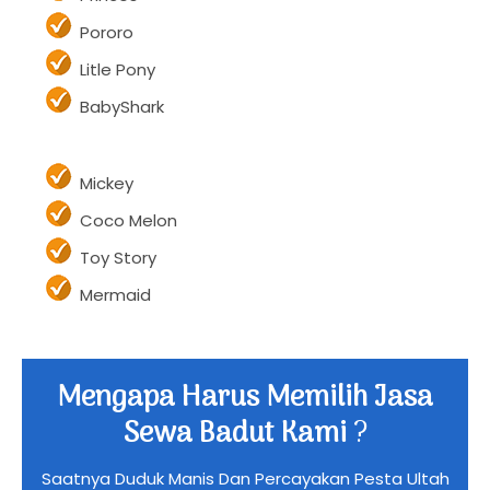
Pororo
Litle Pony
BabyShark
Mickey
Coco Melon
Toy Story
Mermaid
Mengapa Harus Memilih Jasa
Sewa Badut Kami
?
Saatnya Duduk Manis Dan Percayakan Pesta Ultah